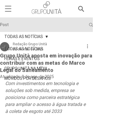
Post
TODAS AS NOTÍCIAS
Redação Grupo Unità
TODAS AS NOTÍCIAS
23 de mai. de 2025
Grupo Unità aposta em inovação para
FEIRAS E EVENTOS
contribuir com as metas do Marco
GRUPO UNITÀ NA MÍDIA
Legal do Saneamento
Atualizado:
8 de ago. de 2025
MOVIDOS POR DESAFIOS
Com investimentos em tecnologia e 
soluções sob medida, empresa se 
posiciona como parceira estratégica 
para ampliar o acesso à água tratada e 
à coleta de esgoto até 2033