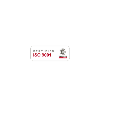
NOTÍCIAS
CONTATO
PORTAL DO CLIENTE
CANAL DE DENÚNCIAS
TERMOS DE USO
NEWSLETTER
Cadastre-se para receber nossas notícias
Whatsapp
Ao inscrever-se, você confirma que concorda
com o tratamento de seus dados pessoais e em
receber comunicações do Grupo Unità
. Para obter