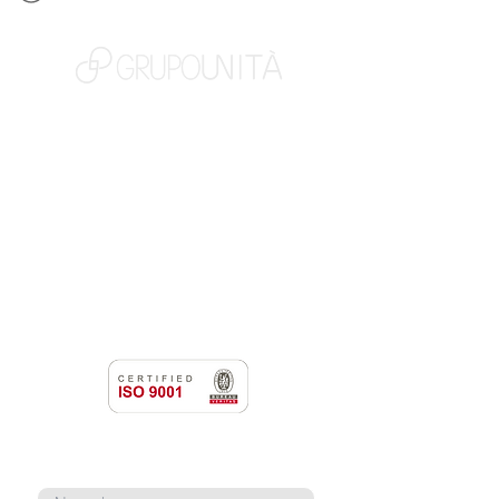
NOSSAS MARCAS
QUEM SOMOS
SOCIAL
TRABALHE CONOSCO
NOTÍCIAS
CONTATO
PORTAL DO CLIENTE
CANAL DE DENÚNCIAS
TERMOS DE USO
NEWSLETTER
Cadastre-se para receber nossas notícias