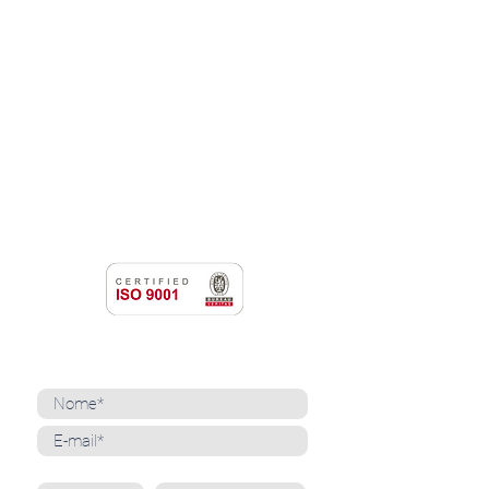
NOSSAS MARCAS
QUEM SOMOS
SOCIAL
TRABALHE CONOSCO
NOTÍCIAS
CONTATO
PORTAL DO CLIENTE
CANAL DE DENÚNCIAS
TERMOS DE USO
NEWSLETTER
Cadastre-se para receber nossas notícias
Whatsapp