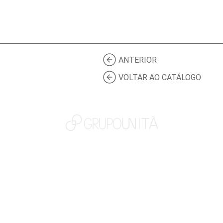
ANTERIOR
VOLTAR AO CATÁLOGO
NOSSAS MARCAS
QUEM SOMOS
SOCIAL
TRABALHE CONOSCO
NOTÍCIAS
CONTATO
PORTAL DO CLIENTE