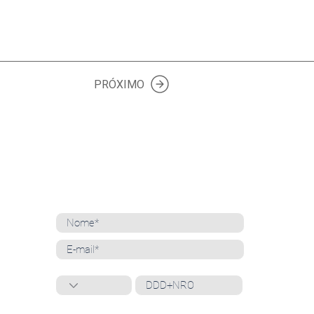
PRÓXIMO
NEWSLETTER
Cadastre-se para receber nossas notícias
Whatsapp
Ao inscrever-se, você confirma que concorda