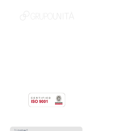
NOSSAS MARCAS
QUEM SOMOS
SOCIAL
TRABALHE CONOSCO
NOTÍCIAS
CONTATO
PORTAL DO CLIENTE
CANAL DE DENÚNCIAS
TERMOS DE USO
NEWSLETTER
Cadastre-se para receber nossas notícias