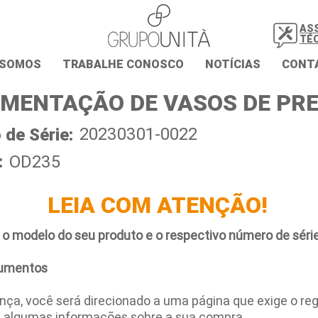
AS
TÉ
 SOMOS
TRABALHE CONOSCO
NOTÍCIAS
CONT
MENTAÇÃO DE VASOS DE PR
20230301-0022
de Série:
:
OD235
LEIA COM ATENÇÃO!
 o modelo do seu produto e o respectivo número de série
umentos
ça, você será direcionado a uma página que exige o regi
e algumas informações sobre a sua compra.