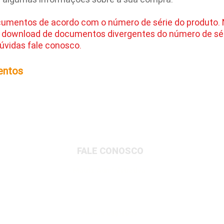
cumentos de acordo com o número de série do produto.
 download de documentos divergentes do número de sér
úvidas fale conosco.
entos
FALE CONOSCO
Matriz Administrativa
Rua Dionysio Rito, 401- Loteamento Parque
Industrial, Jundiaí/SP, 13213-189
Matriz Logística
Av. Governador Adolfo Konder, 705