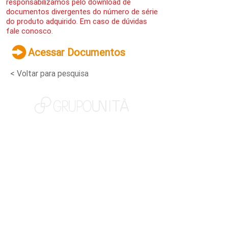
responsabilizamos pelo download de
documentos divergentes do número de série
do produto adquirido. Em caso de dúvidas
fale conosco.
Acessar Documentos
< Voltar para pesquisa
NOSSAS MARCAS
QUEM SOMOS
SOCIAL
TRABALHE CONOSCO
NOTÍCIAS
CONTATO
PORTAL DO CLIENTE
CANAL DE DENÚNCIAS
TERMOS DE USO