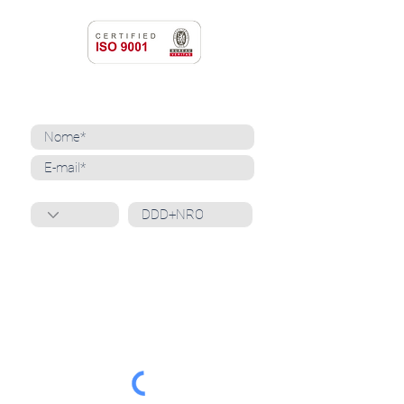
NEWSLETTER
Cadastre-se para receber nossas notícias
Whatsapp
Ao inscrever-se, você confirma que concorda
com o tratamento de seus dados pessoais e em
receber comunicações do Grupo Unità
. Para obter
mais informações, confira nossa
Política de
Privacidade
ou entre em contato conosco:
dpo@grupounita.com.br