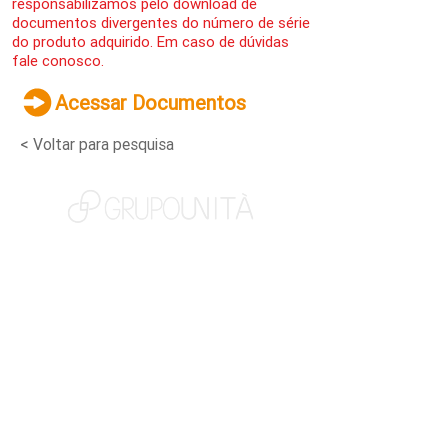
responsabilizamos pelo download de
documentos divergentes do número de série
do produto adquirido. Em caso de dúvidas
fale conosco.
Acessar Documentos
< Voltar para pesquisa
NOSSAS MARCAS
QUEM SOMOS
SOCIAL
TRABALHE CONOSCO
NOTÍCIAS
CONTATO
PORTAL DO CLIENTE
CANAL DE DENÚNCIAS
TERMOS DE USO