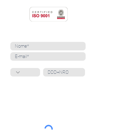
NEWSLETTER
Cadastre-se para receber nossas notícias
Whatsapp
Ao inscrever-se, você confirma que concorda
com o tratamento de seus dados pessoais e em
receber comunicações do Grupo Unità
. Para obter
mais informações, confira nossa
Política de
Privacidade
ou entre em contato conosco:
dpo@grupounita.com.br