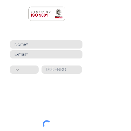
NEWSLETTER
Cadastre-se para receber nossas notícias
Whatsapp
Ao inscrever-se, você confirma que concorda
com o tratamento de seus dados pessoais e em
receber comunicações do Grupo Unità
. Para obter
mais informações, confira nossa
Política de
Privacidade
ou entre em contato conosco:
dpo@grupounita.com.br