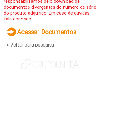
responsabilizamos pelo download de
documentos divergentes do número de série
do produto adquirido. Em caso de dúvidas
fale conosco.
Acessar Documentos
< Voltar para pesquisa
NOSSAS MARCAS
QUEM SOMOS
SOCIAL
TRABALHE CONOSCO
NOTÍCIAS
CONTATO
PORTAL DO CLIENTE
CANAL DE DENÚNCIAS
TERMOS DE USO