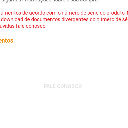
cumentos de acordo com o número de série do produto.
 download de documentos divergentes do número de sér
úvidas fale conosco.
entos
FALE CONOSCO
Matriz Administrativa
Rua Dionysio Rito, 401- Loteamento Parque
Industrial, Jundiaí/SP, 13213-189
Matriz Logística
Av. Governador Adolfo Konder, 705