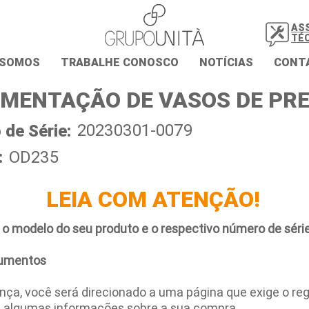
AS
TÉ
 SOMOS
TRABALHE CONOSCO
NOTÍCIAS
CONT
MENTAÇÃO DE VASOS DE PR
20230301-0079
de Série:
:
OD235
LEIA COM ATENÇÃO!
 o modelo do seu produto e o respectivo número de série
umentos
ça, você será direcionado a uma página que exige o regi
e algumas informações sobre a sua compra.