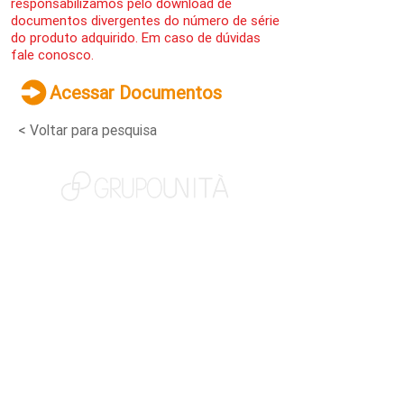
responsabilizamos pelo download de
documentos divergentes do número de série
do produto adquirido. Em caso de dúvidas
fale conosco.
Acessar Documentos
< Voltar para pesquisa
NOSSAS MARCAS
QUEM SOMOS
SOCIAL
TRABALHE CONOSCO
NOTÍCIAS
CONTATO
PORTAL DO CLIENTE
CANAL DE DENÚNCIAS
TERMOS DE USO