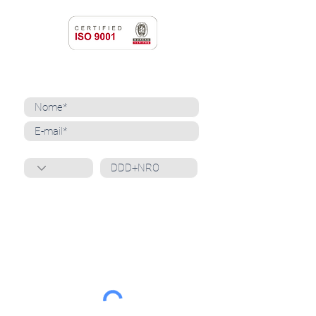
NEWSLETTER
Cadastre-se para receber nossas notícias
Whatsapp
Ao inscrever-se, você confirma que concorda
com o tratamento de seus dados pessoais e em
receber comunicações do Grupo Unità
. Para obter
mais informações, confira nossa
Política de
Privacidade
ou entre em contato conosco:
dpo@grupounita.com.br