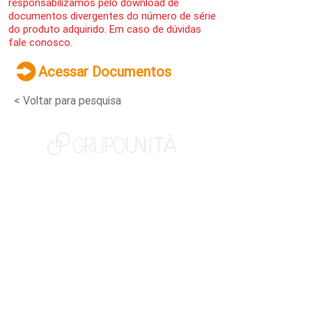
responsabilizamos pelo download de
documentos divergentes do número de série
do produto adquirido. Em caso de dúvidas
fale conosco.
Acessar Documentos
< Voltar para pesquisa
NOSSAS MARCAS
QUEM SOMOS
SOCIAL
TRABALHE CONOSCO
NOTÍCIAS
CONTATO
PORTAL DO CLIENTE
CANAL DE DENÚNCIAS
TERMOS DE USO