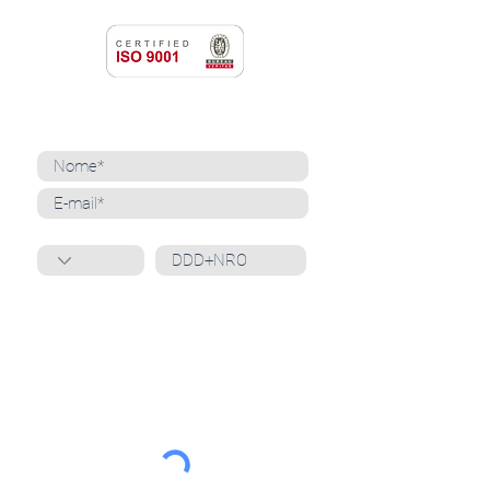
NEWSLETTER
Cadastre-se para receber nossas notícias
Whatsapp
Ao inscrever-se, você confirma que concorda
com o tratamento de seus dados pessoais e em
receber comunicações do Grupo Unità
. Para obter
mais informações, confira nossa
Política de
Privacidade
ou entre em contato conosco:
dpo@grupounita.com.br