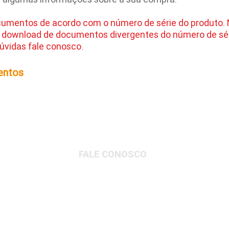
cumentos de acordo com o número de série do produto.
 download de documentos divergentes do número de sér
úvidas fale conosco.
entos
FALE CONOSCO
Matriz Administrativa
Rua Dionysio Rito, 401- Loteamento Parque
Industrial, Jundiaí/SP, 13213-189
Matriz Logística
Av. Governador Adolfo Konder, 705