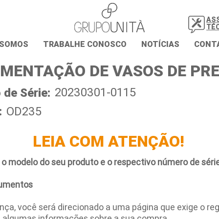
AS
TÉ
 SOMOS
TRABALHE CONOSCO
NOTÍCIAS
CONT
MENTAÇÃO DE VASOS DE PR
20230301-0115
de Série:
:
OD235
LEIA COM ATENÇÃO!
 o modelo do seu produto e o respectivo número de série
umentos
ça, você será direcionado a uma página que exige o regi
e algumas informações sobre a sua compra.