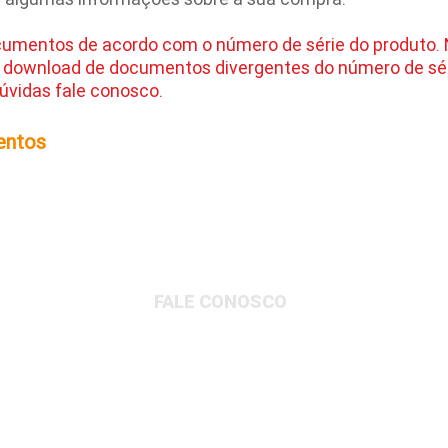
cumentos de acordo com o número de série do produto.
 download de documentos divergentes do número de sér
úvidas fale conosco.
entos
FALE CONOSCO
Matriz Administrativa
Rua Dionysio Rito, 401- Loteamento Parque
Industrial, Jundiaí/SP, 13213-189
Matriz Logística
Av. Governador Adolfo Konder, 705