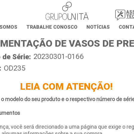
AS
TÉ
 SOMOS
TRABALHE CONOSCO
NOTÍCIAS
CONT
MENTAÇÃO DE VASOS DE PR
20230301-0166
de Série:
:
OD235
LEIA COM ATENÇÃO!
 o modelo do seu produto e o respectivo número de série
umentos
ça, você será direcionado a uma página que exige o regi
e algumas informações sobre a sua compra.