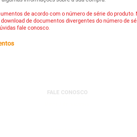
cumentos de acordo com o número de série do produto.
 download de documentos divergentes do número de sér
úvidas fale conosco.
entos
FALE CONOSCO
Matriz Administrativa
Rua Dionysio Rito, 401- Loteamento Parque
Industrial, Jundiaí/SP, 13213-189
Matriz Logística
Av. Governador Adolfo Konder, 705