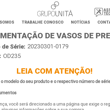
AS
TÉ
 SOMOS
TRABALHE CONOSCO
NOTÍCIAS
CONT
MENTAÇÃO DE VASOS DE PR
20230301-0179
de Série:
:
OD235
LEIA COM ATENÇÃO!
 o modelo do seu produto e o respectivo número de série
umentos
ça, você será direcionado a uma página que exige o regi
e algumas informações sobre a sua compra.