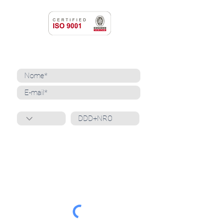
NEWSLETTER
Cadastre-se para receber nossas notícias
Whatsapp
Ao inscrever-se, você confirma que concorda
com o tratamento de seus dados pessoais e em
receber comunicações do Grupo Unità
. Para obter
mais informações, confira nossa
Política de
Privacidade
ou entre em contato conosco:
dpo@grupounita.com.br