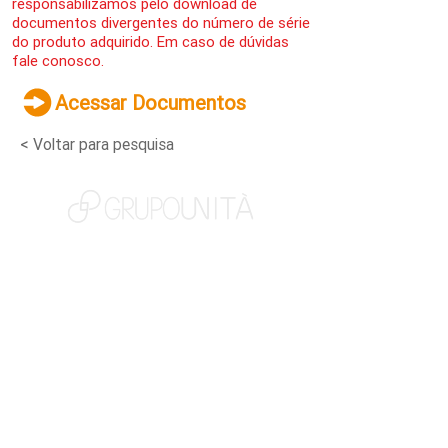
responsabilizamos pelo download de
documentos divergentes do número de série
do produto adquirido. Em caso de dúvidas
fale conosco.
Acessar Documentos
< Voltar para pesquisa
NOSSAS MARCAS
QUEM SOMOS
SOCIAL
TRABALHE CONOSCO
NOTÍCIAS
CONTATO
PORTAL DO CLIENTE
CANAL DE DENÚNCIAS
TERMOS DE USO