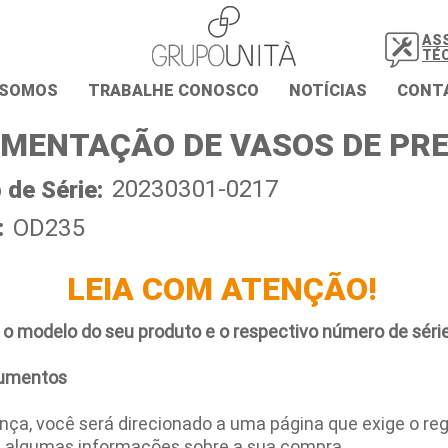
AS
TÉ
 SOMOS
TRABALHE CONOSCO
NOTÍCIAS
CONT
MENTAÇÃO DE VASOS DE PR
20230301-0217
de Série:
:
OD235
LEIA COM ATENÇÃO!
 o modelo do seu produto e o respectivo número de série
umentos
ça, você será direcionado a uma página que exige o regi
e algumas informações sobre a sua compra.