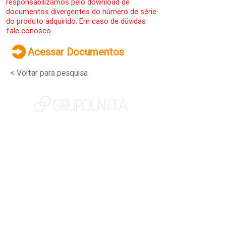
responsabilizamos pelo download de
documentos divergentes do número de série
do produto adquirido. Em caso de dúvidas
fale conosco.
Acessar Documentos
< Voltar para pesquisa
NOSSAS MARCAS
QUEM SOMOS
SOCIAL
TRABALHE CONOSCO
NOTÍCIAS
CONTATO
PORTAL DO CLIENTE
CANAL DE DENÚNCIAS
TERMOS DE USO