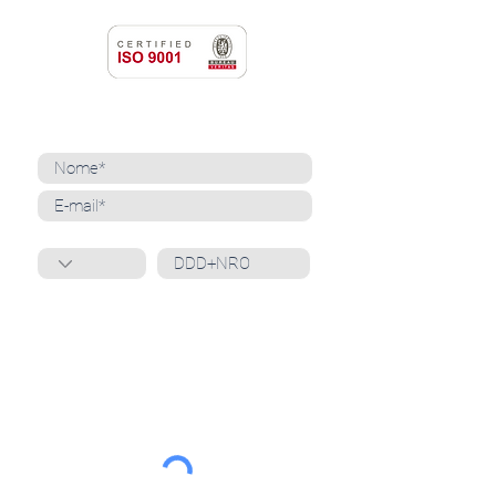
NEWSLETTER
Cadastre-se para receber nossas notícias
Whatsapp
Ao inscrever-se, você confirma que concorda
com o tratamento de seus dados pessoais e em
receber comunicações do Grupo Unità
. Para obter
mais informações, confira nossa
Política de
Privacidade
ou entre em contato conosco:
dpo@grupounita.com.br