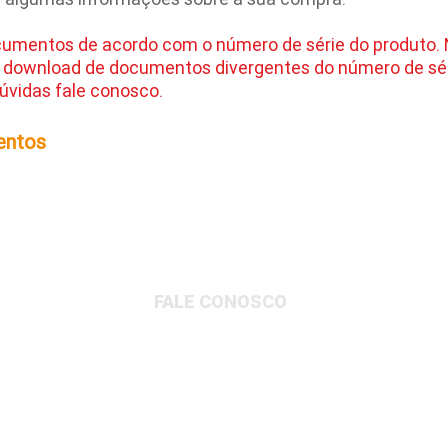
cumentos de acordo com o número de série do produto.
 download de documentos divergentes do número de sér
úvidas fale conosco.
entos
FALE CONOSCO
Matriz Administrativa
Rua Dionysio Rito, 401- Loteamento Parque
Industrial, Jundiaí/SP, 13213-189
Matriz Logística
Av. Governador Adolfo Konder, 705