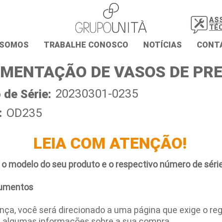
AS
TÉ
 SOMOS
TRABALHE CONOSCO
NOTÍCIAS
CONT
MENTAÇÃO DE VASOS DE PR
20230301-0235
de Série:
:
OD235
LEIA COM ATENÇÃO!
 o modelo do seu produto e o respectivo número de série
umentos
ça, você será direcionado a uma página que exige o regi
e algumas informações sobre a sua compra.