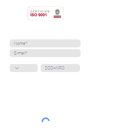
NEWSLETTER
Cadastre-se para receber nossas notícias
Whatsapp
Ao inscrever-se, você confirma que concorda
com o tratamento de seus dados pessoais e em
receber comunicações do Grupo Unità
. Para obter
mais informações, confira nossa
Política de
Privacidade
ou entre em contato conosco:
dpo@grupounita.com.br