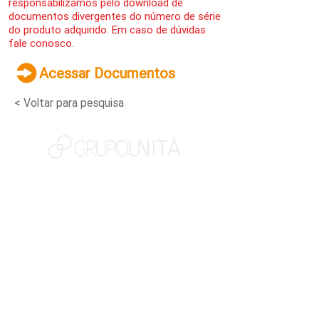
responsabilizamos pelo download de
documentos divergentes do número de série
do produto adquirido. Em caso de dúvidas
fale conosco.
Acessar Documentos
< Voltar para pesquisa
NOSSAS MARCAS
QUEM SOMOS
SOCIAL
TRABALHE CONOSCO
NOTÍCIAS
CONTATO
PORTAL DO CLIENTE
CANAL DE DENÚNCIAS
TERMOS DE USO