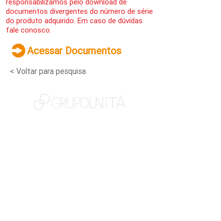
responsabilizamos pelo download de
documentos divergentes do número de série
do produto adquirido. Em caso de dúvidas
fale conosco.
Acessar Documentos
< Voltar para pesquisa
NOSSAS MARCAS
QUEM SOMOS
SOCIAL
TRABALHE CONOSCO
NOTÍCIAS
CONTATO
PORTAL DO CLIENTE
CANAL DE DENÚNCIAS
TERMOS DE USO