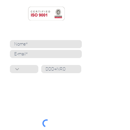
NEWSLETTER
Cadastre-se para receber nossas notícias
Whatsapp
Ao inscrever-se, você confirma que concorda
com o tratamento de seus dados pessoais e em
receber comunicações do Grupo Unità
. Para obter
mais informações, confira nossa
Política de
Privacidade
ou entre em contato conosco:
dpo@grupounita.com.br