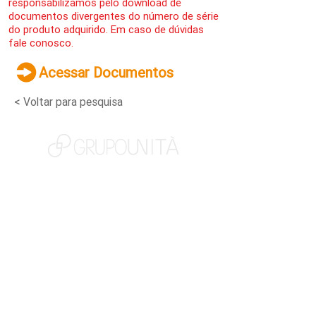
responsabilizamos pelo download de
documentos divergentes do número de série
do produto adquirido. Em caso de dúvidas
fale conosco.
Acessar Documentos
< Voltar para pesquisa
NOSSAS MARCAS
QUEM SOMOS
SOCIAL
TRABALHE CONOSCO
NOTÍCIAS
CONTATO
PORTAL DO CLIENTE
CANAL DE DENÚNCIAS
TERMOS DE USO