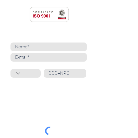
NEWSLETTER
Cadastre-se para receber nossas notícias
Whatsapp
Ao inscrever-se, você confirma que concorda
com o tratamento de seus dados pessoais e em
receber comunicações do Grupo Unità
. Para obter
mais informações, confira nossa
Política de
Privacidade
ou entre em contato conosco:
dpo@grupounita.com.br