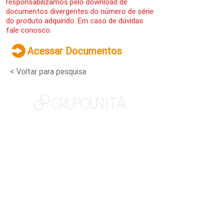
responsabilizamos pelo download de
documentos divergentes do número de série
do produto adquirido. Em caso de dúvidas
fale conosco.
Acessar Documentos
< Voltar para pesquisa
NOSSAS MARCAS
QUEM SOMOS
SOCIAL
TRABALHE CONOSCO
NOTÍCIAS
CONTATO
PORTAL DO CLIENTE
CANAL DE DENÚNCIAS
TERMOS DE USO