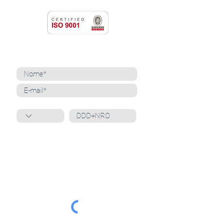
NEWSLETTER
Cadastre-se para receber nossas notícias
Whatsapp
Ao inscrever-se, você confirma que concorda
com o tratamento de seus dados pessoais e em
receber comunicações do Grupo Unità
. Para obter
mais informações, confira nossa
Política de
Privacidade
ou entre em contato conosco:
dpo@grupounita.com.br