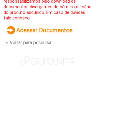
responsabilizamos pelo download de
documentos divergentes do número de série
do produto adquirido. Em caso de dúvidas
fale conosco.
Acessar Documentos
< Voltar para pesquisa
NOSSAS MARCAS
QUEM SOMOS
SOCIAL
TRABALHE CONOSCO
NOTÍCIAS
CONTATO
PORTAL DO CLIENTE
CANAL DE DENÚNCIAS
TERMOS DE USO