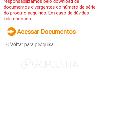
responsabilizamos pelo download de
documentos divergentes do número de série
do produto adquirido. Em caso de dúvidas
fale conosco.
Acessar Documentos
< Voltar para pesquisa
NOSSAS MARCAS
QUEM SOMOS
SOCIAL
TRABALHE CONOSCO
NOTÍCIAS
CONTATO
PORTAL DO CLIENTE
CANAL DE DENÚNCIAS
TERMOS DE USO