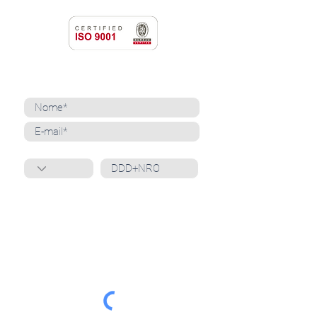
NEWSLETTER
Cadastre-se para receber nossas notícias
Whatsapp
Ao inscrever-se, você confirma que concorda
com o tratamento de seus dados pessoais e em
receber comunicações do Grupo Unità
. Para obter
mais informações, confira nossa
Política de
Privacidade
ou entre em contato conosco:
dpo@grupounita.com.br