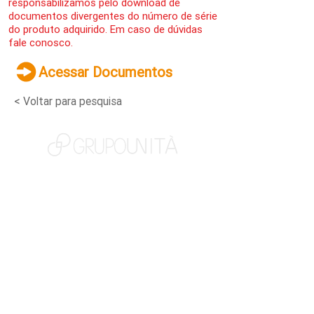
responsabilizamos pelo download de
documentos divergentes do número de série
do produto adquirido. Em caso de dúvidas
fale conosco.
Acessar Documentos
< Voltar para pesquisa
NOSSAS MARCAS
QUEM SOMOS
SOCIAL
TRABALHE CONOSCO
NOTÍCIAS
CONTATO
PORTAL DO CLIENTE
CANAL DE DENÚNCIAS
TERMOS DE USO