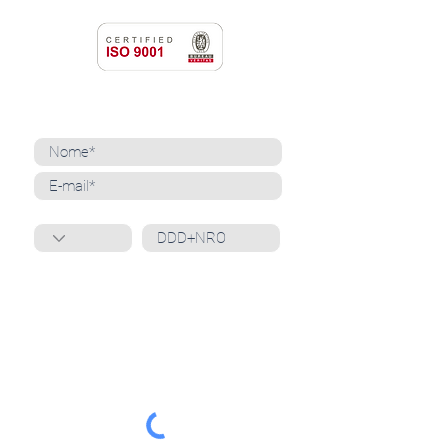
NEWSLETTER
Cadastre-se para receber nossas notícias
Whatsapp
Ao inscrever-se, você confirma que concorda
com o tratamento de seus dados pessoais e em
receber comunicações do Grupo Unità
. Para obter
mais informações, confira nossa
Política de
Privacidade
ou entre em contato conosco:
dpo@grupounita.com.br