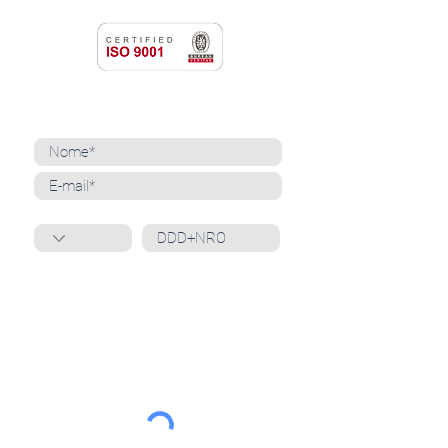
NEWSLETTER
Cadastre-se para receber nossas notícias
Whatsapp
Ao inscrever-se, você confirma que concorda
com o tratamento de seus dados pessoais e em
receber comunicações do Grupo Unità
. Para obter
mais informações, confira nossa
Política de
Privacidade
ou entre em contato conosco:
dpo@grupounita.com.br