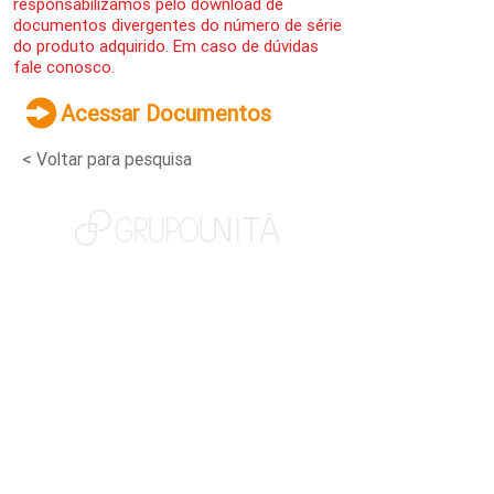
responsabilizamos pelo download de
documentos divergentes do número de série
do produto adquirido. Em caso de dúvidas
fale conosco.
Acessar Documentos
< Voltar para pesquisa
NOSSAS MARCAS
QUEM SOMOS
SOCIAL
TRABALHE CONOSCO
NOTÍCIAS
CONTATO
PORTAL DO CLIENTE
CANAL DE DENÚNCIAS
TERMOS DE USO