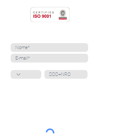
NEWSLETTER
Cadastre-se para receber nossas notícias
Whatsapp
Ao inscrever-se, você confirma que concorda
com o tratamento de seus dados pessoais e em
receber comunicações do Grupo Unità
. Para obter
mais informações, confira nossa
Política de
Privacidade
ou entre em contato conosco:
dpo@grupounita.com.br