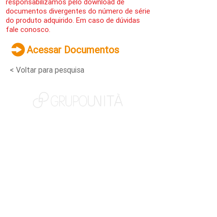
responsabilizamos pelo download de
documentos divergentes do número de série
do produto adquirido. Em caso de dúvidas
fale conosco.
Acessar Documentos
< Voltar para pesquisa
NOSSAS MARCAS
QUEM SOMOS
SOCIAL
TRABALHE CONOSCO
NOTÍCIAS
CONTATO
PORTAL DO CLIENTE
CANAL DE DENÚNCIAS
TERMOS DE USO