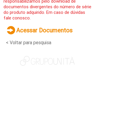
responsabilizamos pelo download de
documentos divergentes do número de série
do produto adquirido. Em caso de dúvidas
fale conosco.
Acessar Documentos
< Voltar para pesquisa
NOSSAS MARCAS
QUEM SOMOS
SOCIAL
TRABALHE CONOSCO
NOTÍCIAS
CONTATO
PORTAL DO CLIENTE
CANAL DE DENÚNCIAS
TERMOS DE USO