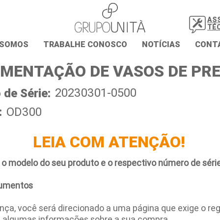
AS
TÉ
 SOMOS
TRABALHE CONOSCO
NOTÍCIAS
CONT
MENTAÇÃO DE VASOS DE PR
20230301-0500
de Série:
:
OD300
LEIA COM ATENÇÃO!
 o modelo do seu produto e o respectivo número de série
umentos
ça, você será direcionado a uma página que exige o regi
e algumas informações sobre a sua compra.