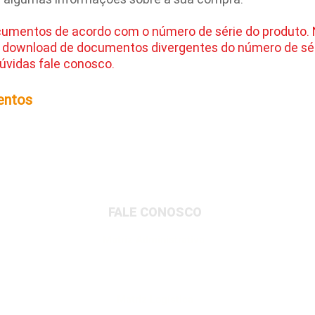
cumentos de acordo com o número de série do produto.
 download de documentos divergentes do número de sér
úvidas fale conosco.
entos
FALE CONOSCO
Matriz Administrativa
Rua Dionysio Rito, 401- Loteamento Parque
Industrial, Jundiaí/SP, 13213-189
Matriz Logística
Av. Governador Adolfo Konder, 705