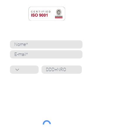
NEWSLETTER
Cadastre-se para receber nossas notícias
Whatsapp
Ao inscrever-se, você confirma que concorda
com o tratamento de seus dados pessoais e em
receber comunicações do Grupo Unità
. Para obter
mais informações, confira nossa
Política de
Privacidade
ou entre em contato conosco:
dpo@grupounita.com.br