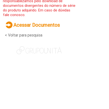
responsabilizamos pelo download de
documentos divergentes do número de série
do produto adquirido. Em caso de dúvidas
fale conosco.
Acessar Documentos
< Voltar para pesquisa
NOSSAS MARCAS
QUEM SOMOS
SOCIAL
TRABALHE CONOSCO
NOTÍCIAS
CONTATO
PORTAL DO CLIENTE
CANAL DE DENÚNCIAS
TERMOS DE USO