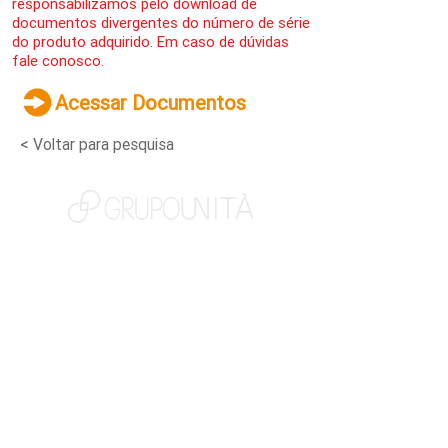
responsabilizamos pelo download de
documentos divergentes do número de série
do produto adquirido. Em caso de dúvidas
fale conosco.
Acessar Documentos
< Voltar para pesquisa
NOSSAS MARCAS
QUEM SOMOS
SOCIAL
TRABALHE CONOSCO
NOTÍCIAS
CONTATO
PORTAL DO CLIENTE
CANAL DE DENÚNCIAS
TERMOS DE USO