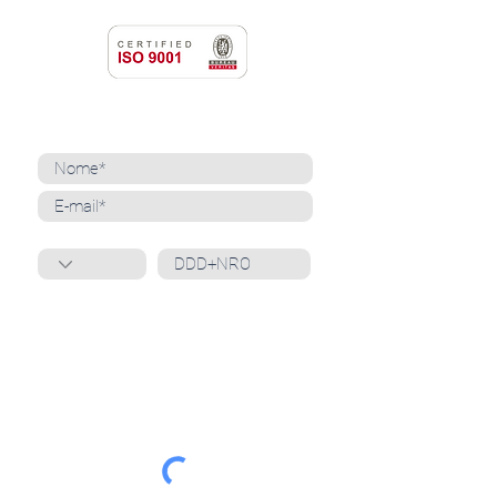
NEWSLETTER
Cadastre-se para receber nossas notícias
Whatsapp
Ao inscrever-se, você confirma que concorda
com o tratamento de seus dados pessoais e em
receber comunicações do Grupo Unità
. Para obter
mais informações, confira nossa
Política de
Privacidade
ou entre em contato conosco:
dpo@grupounita.com.br