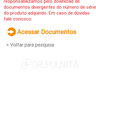
responsabilizamos pelo download de
documentos divergentes do número de série
do produto adquirido. Em caso de dúvidas
fale conosco.
Acessar Documentos
< Voltar para pesquisa
NOSSAS MARCAS
QUEM SOMOS
SOCIAL
TRABALHE CONOSCO
NOTÍCIAS
CONTATO
PORTAL DO CLIENTE
CANAL DE DENÚNCIAS
TERMOS DE USO