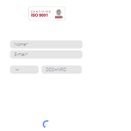
NEWSLETTER
Cadastre-se para receber nossas notícias
Whatsapp
Ao inscrever-se, você confirma que concorda
com o tratamento de seus dados pessoais e em
receber comunicações do Grupo Unità
. Para obter
mais informações, confira nossa
Política de
Privacidade
ou entre em contato conosco:
dpo@grupounita.com.br