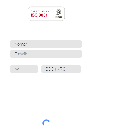
NEWSLETTER
Cadastre-se para receber nossas notícias
Whatsapp
Ao inscrever-se, você confirma que concorda
com o tratamento de seus dados pessoais e em
receber comunicações do Grupo Unità
. Para obter
mais informações, confira nossa
Política de
Privacidade
ou entre em contato conosco:
dpo@grupounita.com.br