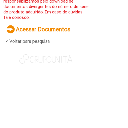
responsabilizamos pelo download de
documentos divergentes do número de série
do produto adquirido. Em caso de dúvidas
fale conosco.
Acessar Documentos
< Voltar para pesquisa
NOSSAS MARCAS
QUEM SOMOS
SOCIAL
TRABALHE CONOSCO
NOTÍCIAS
CONTATO
PORTAL DO CLIENTE
CANAL DE DENÚNCIAS
TERMOS DE USO