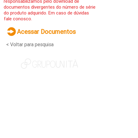
responsabilizamos pelo download de
documentos divergentes do número de série
do produto adquirido. Em caso de dúvidas
fale conosco.
Acessar Documentos
< Voltar para pesquisa
NOSSAS MARCAS
QUEM SOMOS
SOCIAL
TRABALHE CONOSCO
NOTÍCIAS
CONTATO
PORTAL DO CLIENTE
CANAL DE DENÚNCIAS
TERMOS DE USO