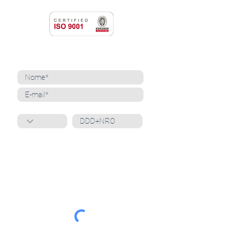
NEWSLETTER
Cadastre-se para receber nossas notícias
Whatsapp
Ao inscrever-se, você confirma que concorda
com o tratamento de seus dados pessoais e em
receber comunicações do Grupo Unità
. Para obter
mais informações, confira nossa
Política de
Privacidade
ou entre em contato conosco:
dpo@grupounita.com.br