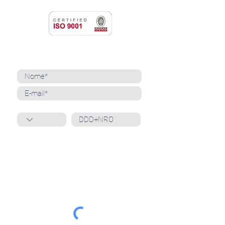
NEWSLETTER
Cadastre-se para receber nossas notícias
Whatsapp
Ao inscrever-se, você confirma que concorda
com o tratamento de seus dados pessoais e em
receber comunicações do Grupo Unità
. Para obter
mais informações, confira nossa
Política de
Privacidade
ou entre em contato conosco:
dpo@grupounita.com.br