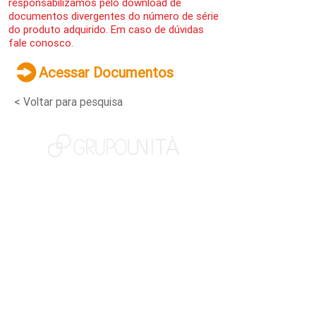
responsabilizamos pelo download de
documentos divergentes do número de série
do produto adquirido. Em caso de dúvidas
fale conosco.
Acessar Documentos
< Voltar para pesquisa
NOSSAS MARCAS
QUEM SOMOS
SOCIAL
TRABALHE CONOSCO
NOTÍCIAS
CONTATO
PORTAL DO CLIENTE
CANAL DE DENÚNCIAS
TERMOS DE USO