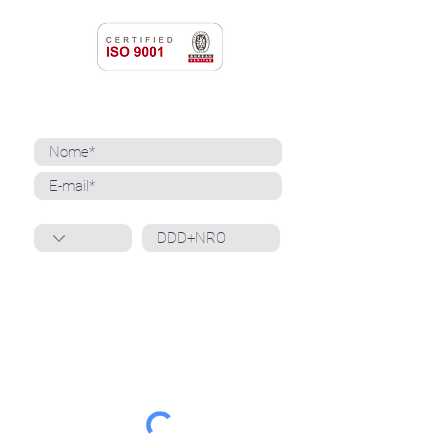
NEWSLETTER
Cadastre-se para receber nossas notícias
Whatsapp
Ao inscrever-se, você confirma que concorda
com o tratamento de seus dados pessoais e em
receber comunicações do Grupo Unità
. Para obter
mais informações, confira nossa
Política de
Privacidade
ou entre em contato conosco:
dpo@grupounita.com.br