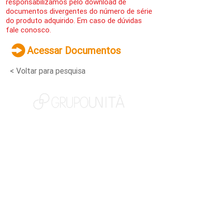
responsabilizamos pelo download de
documentos divergentes do número de série
do produto adquirido. Em caso de dúvidas
fale conosco.
Acessar Documentos
< Voltar para pesquisa
NOSSAS MARCAS
QUEM SOMOS
SOCIAL
TRABALHE CONOSCO
NOTÍCIAS
CONTATO
PORTAL DO CLIENTE
CANAL DE DENÚNCIAS
TERMOS DE USO