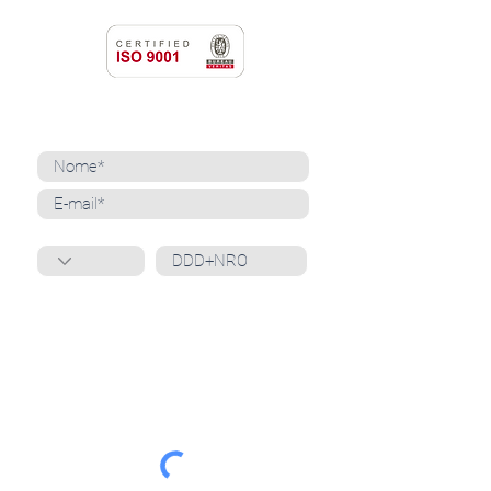
NEWSLETTER
Cadastre-se para receber nossas notícias
Whatsapp
Ao inscrever-se, você confirma que concorda
com o tratamento de seus dados pessoais e em
receber comunicações do Grupo Unità
. Para obter
mais informações, confira nossa
Política de
Privacidade
ou entre em contato conosco:
dpo@grupounita.com.br