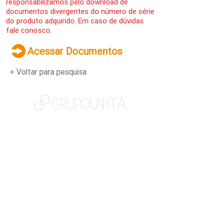
responsabilizamos pelo download de
documentos divergentes do número de série
do produto adquirido. Em caso de dúvidas
fale conosco.
Acessar Documentos
< Voltar para pesquisa
NOSSAS MARCAS
QUEM SOMOS
SOCIAL
TRABALHE CONOSCO
NOTÍCIAS
CONTATO
PORTAL DO CLIENTE
CANAL DE DENÚNCIAS
TERMOS DE USO