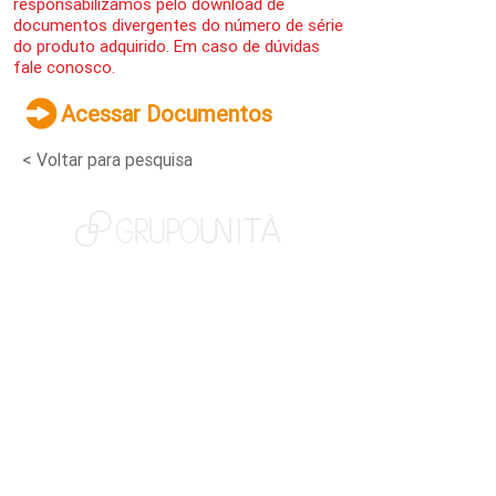
responsabilizamos pelo download de
documentos divergentes do número de série
do produto adquirido. Em caso de dúvidas
fale conosco.
Acessar Documentos
< Voltar para pesquisa
NOSSAS MARCAS
QUEM SOMOS
SOCIAL
TRABALHE CONOSCO
NOTÍCIAS
CONTATO
PORTAL DO CLIENTE
CANAL DE DENÚNCIAS
TERMOS DE USO