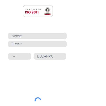
NEWSLETTER
Cadastre-se para receber nossas notícias
Whatsapp
Ao inscrever-se, você confirma que concorda
com o tratamento de seus dados pessoais e em
receber comunicações do Grupo Unità
. Para obter
mais informações, confira nossa
Política de
Privacidade
ou entre em contato conosco:
dpo@grupounita.com.br