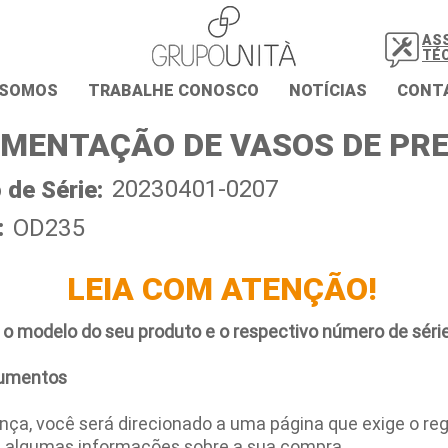
AS
TÉ
 SOMOS
TRABALHE CONOSCO
NOTÍCIAS
CONT
MENTAÇÃO DE VASOS DE PR
20230401-0207
de Série:
:
OD235
LEIA COM ATENÇÃO!
 o modelo do seu produto e o respectivo número de série
umentos
ça, você será direcionado a uma página que exige o regi
e algumas informações sobre a sua compra.