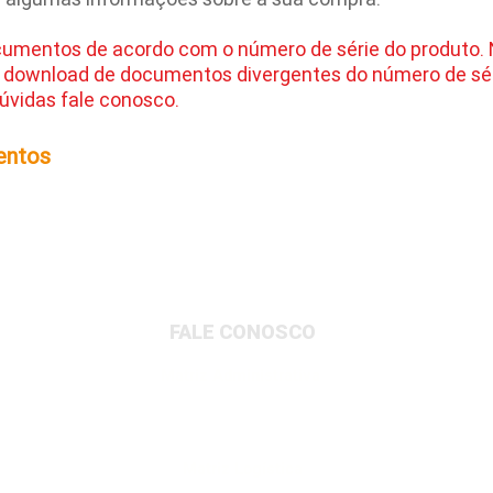
cumentos de acordo com o número de série do produto.
 download de documentos divergentes do número de sér
úvidas fale conosco.
entos
FALE CONOSCO
Matriz Administrativa
Rua Dionysio Rito, 401- Loteamento Parque
Industrial, Jundiaí/SP, 13213-189
Matriz Logística
Av. Governador Adolfo Konder, 705