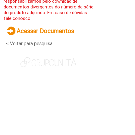
responsabilizamos pelo download de
documentos divergentes do número de série
do produto adquirido. Em caso de dúvidas
fale conosco.
Acessar Documentos
< Voltar para pesquisa
NOSSAS MARCAS
QUEM SOMOS
SOCIAL
TRABALHE CONOSCO
NOTÍCIAS
CONTATO
PORTAL DO CLIENTE
CANAL DE DENÚNCIAS
TERMOS DE USO