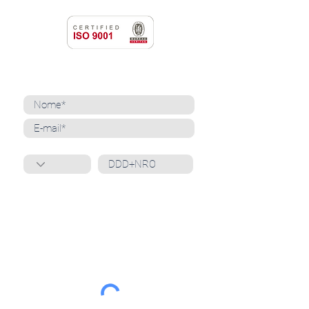
NEWSLETTER
Cadastre-se para receber nossas notícias
Whatsapp
Ao inscrever-se, você confirma que concorda
com o tratamento de seus dados pessoais e em
receber comunicações do Grupo Unità
. Para obter
mais informações, confira nossa
Política de
Privacidade
ou entre em contato conosco:
dpo@grupounita.com.br