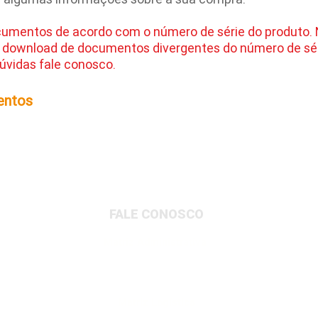
cumentos de acordo com o número de série do produto.
 download de documentos divergentes do número de sér
úvidas fale conosco.
entos
FALE CONOSCO
Matriz Administrativa
Rua Dionysio Rito, 401- Loteamento Parque
Industrial, Jundiaí/SP, 13213-189
Matriz Logística
Av. Governador Adolfo Konder, 705