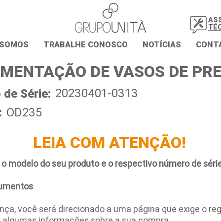
AS
TÉ
 SOMOS
TRABALHE CONOSCO
NOTÍCIAS
CONT
MENTAÇÃO DE VASOS DE PR
20230401-0313
de Série:
:
OD235
LEIA COM ATENÇÃO!
 o modelo do seu produto e o respectivo número de série
umentos
ça, você será direcionado a uma página que exige o regi
e algumas informações sobre a sua compra.