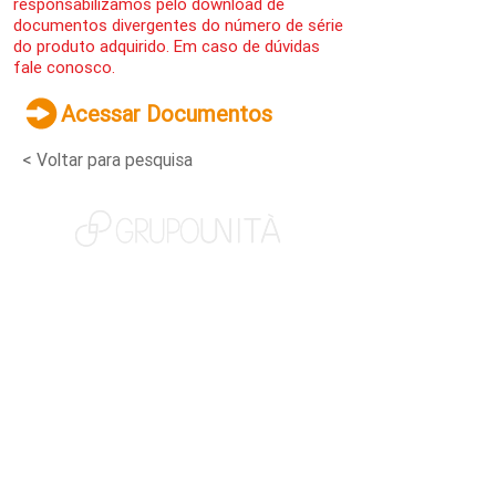
responsabilizamos pelo download de
documentos divergentes do número de série
do produto adquirido. Em caso de dúvidas
fale conosco.
Acessar Documentos
< Voltar para pesquisa
NOSSAS MARCAS
QUEM SOMOS
SOCIAL
TRABALHE CONOSCO
NOTÍCIAS
CONTATO
PORTAL DO CLIENTE
CANAL DE DENÚNCIAS
TERMOS DE USO