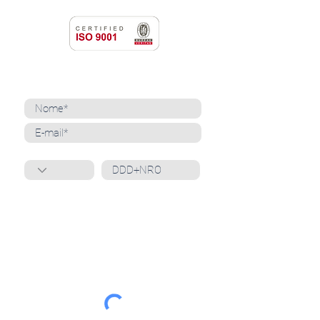
NEWSLETTER
Cadastre-se para receber nossas notícias
Whatsapp
Ao inscrever-se, você confirma que concorda
com o tratamento de seus dados pessoais e em
receber comunicações do Grupo Unità
. Para obter
mais informações, confira nossa
Política de
Privacidade
ou entre em contato conosco:
dpo@grupounita.com.br