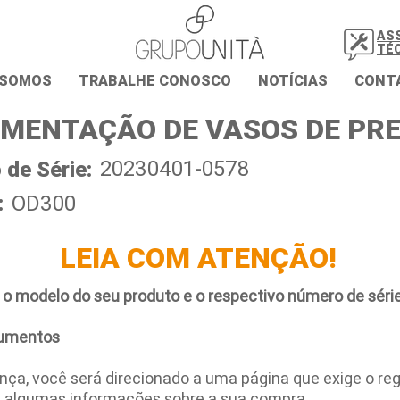
AS
TÉ
 SOMOS
TRABALHE CONOSCO
NOTÍCIAS
CONT
MENTAÇÃO DE VASOS DE PR
20230401-0578
de Série:
:
OD300
LEIA COM ATENÇÃO!
 o modelo do seu produto e o respectivo número de série
umentos
ça, você será direcionado a uma página que exige o regi
e algumas informações sobre a sua compra.