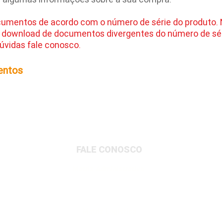
cumentos de acordo com o número de série do produto.
 download de documentos divergentes do número de sér
úvidas fale conosco.
entos
FALE CONOSCO
Matriz Administrativa
Rua Dionysio Rito, 401- Loteamento Parque
Industrial, Jundiaí/SP, 13213-189
Matriz Logística
Av. Governador Adolfo Konder, 705