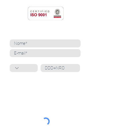
NEWSLETTER
Cadastre-se para receber nossas notícias
Whatsapp
Ao inscrever-se, você confirma que concorda
com o tratamento de seus dados pessoais e em
receber comunicações do Grupo Unità
. Para obter
mais informações, confira nossa
Política de
Privacidade
ou entre em contato conosco:
dpo@grupounita.com.br