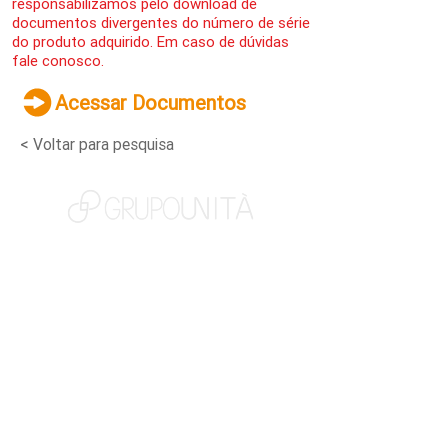
responsabilizamos pelo download de
documentos divergentes do número de série
do produto adquirido. Em caso de dúvidas
fale conosco.
Acessar Documentos
< Voltar para pesquisa
NOSSAS MARCAS
QUEM SOMOS
SOCIAL
TRABALHE CONOSCO
NOTÍCIAS
CONTATO
PORTAL DO CLIENTE
CANAL DE DENÚNCIAS
TERMOS DE USO