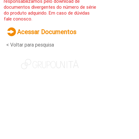
responsabilizamos pelo download de
documentos divergentes do número de série
do produto adquirido. Em caso de dúvidas
fale conosco.
Acessar Documentos
< Voltar para pesquisa
NOSSAS MARCAS
QUEM SOMOS
SOCIAL
TRABALHE CONOSCO
NOTÍCIAS
CONTATO
PORTAL DO CLIENTE
CANAL DE DENÚNCIAS
TERMOS DE USO