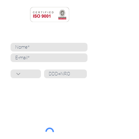
NEWSLETTER
Cadastre-se para receber nossas notícias
Whatsapp
Ao inscrever-se, você confirma que concorda
com o tratamento de seus dados pessoais e em
receber comunicações do Grupo Unità
. Para obter
mais informações, confira nossa
Política de
Privacidade
ou entre em contato conosco:
dpo@grupounita.com.br