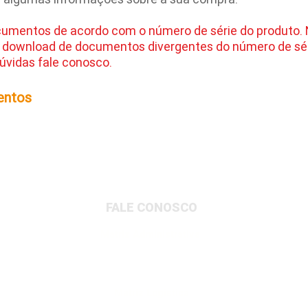
cumentos de acordo com o número de série do produto.
 download de documentos divergentes do número de sér
úvidas fale conosco.
entos
FALE CONOSCO
Matriz Administrativa
Rua Dionysio Rito, 401- Loteamento Parque
Industrial, Jundiaí/SP, 13213-189
Matriz Logística
Av. Governador Adolfo Konder, 705