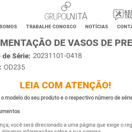
AS
TÉ
 SOMOS
TRABALHE CONOSCO
NOTÍCIAS
CONT
MENTAÇÃO DE VASOS DE PR
20231101-0418
de Série:
:
OD235
LEIA COM ATENÇÃO!
 o modelo do seu produto e o respectivo número de série
umentos
ça, você será direcionado a uma página que exige o regi
e algumas informações sobre a sua compra.