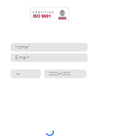
NEWSLETTER
Cadastre-se para receber nossas notícias
Whatsapp
Ao inscrever-se, você confirma que concorda
com o tratamento de seus dados pessoais e em
receber comunicações do Grupo Unità
. Para obter
mais informações, confira nossa
Política de
Privacidade
ou entre em contato conosco:
dpo@grupounita.com.br