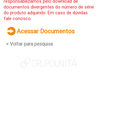
responsabilizamos pelo download de
documentos divergentes do número de série
do produto adquirido. Em caso de dúvidas
fale conosco.
Acessar Documentos
< Voltar para pesquisa
NOSSAS MARCAS
QUEM SOMOS
SOCIAL
TRABALHE CONOSCO
NOTÍCIAS
CONTATO
PORTAL DO CLIENTE
CANAL DE DENÚNCIAS
TERMOS DE USO