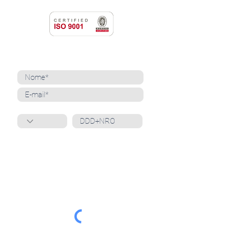
NEWSLETTER
Cadastre-se para receber nossas notícias
Whatsapp
Ao inscrever-se, você confirma que concorda
com o tratamento de seus dados pessoais e em
receber comunicações do Grupo Unità
. Para obter
mais informações, confira nossa
Política de
Privacidade
ou entre em contato conosco:
dpo@grupounita.com.br