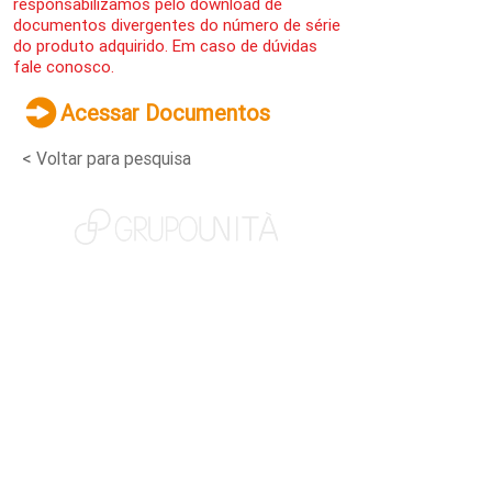
responsabilizamos pelo download de
documentos divergentes do número de série
do produto adquirido. Em caso de dúvidas
fale conosco.
Acessar Documentos
< Voltar para pesquisa
NOSSAS MARCAS
QUEM SOMOS
SOCIAL
TRABALHE CONOSCO
NOTÍCIAS
CONTATO
PORTAL DO CLIENTE
CANAL DE DENÚNCIAS
TERMOS DE USO